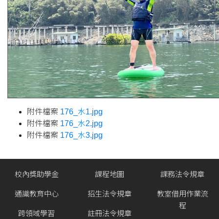
附件檔案
176_水1.jpg
附件檔案
176_水2.jpg
附件檔案
176_水3.jpg
校內獎助學金
課程地圖
課務法令規章
通識教育中心
招生法令規章
教室借用作業流
程
跨領域學習
註冊法令規章