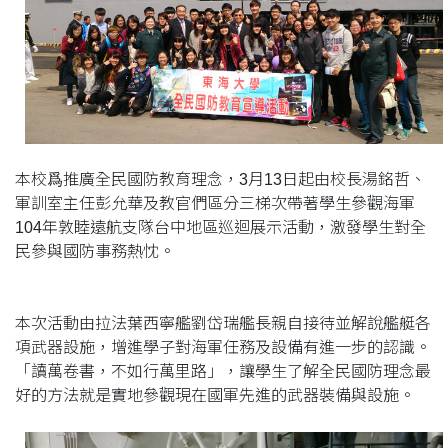
本校爲推廣全民國防教育理念，3月13日起由校長湯銘哲、
軍訓室主任彭允華及教官們區分三梯次帶著學生參觀海軍
104年敦睦遠航支隊台中地區巡迴展示活動，激發學生對全
民參與國防事務熱忱。
本次活動由拉法葉西寧艦劉岱瑞艦長親自接待並解說艦艇各
項武器設施，增進學子對海軍任務及設備有進一步的認識。
「讀萬卷書，不如行萬里路」，讓學生了解全民國防理念最
好的方法就是實地參觀現在國軍先進的武器裝備與設施。