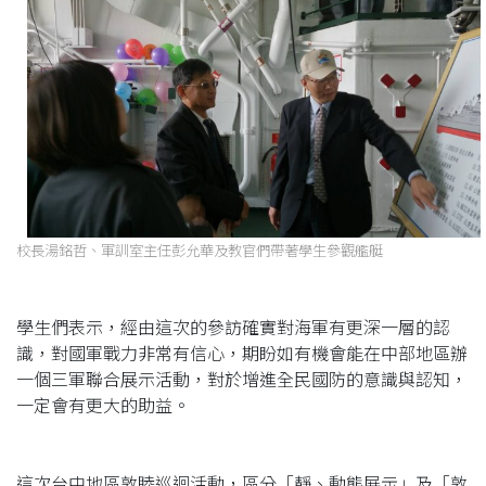
校長湯銘哲、軍訓室主任彭允華及教官們帶著學生參觀艦艇
學生們表示，經由這次的參訪確實對海軍有更深一層的認
識，對國軍戰力非常有信心，期盼如有機會能在中部地區辦
一個三軍聯合展示活動，對於增進全民國防的意識與認知，
一定會有更大的助益。
這次台中地區敦睦巡迴活動，區分「靜、動態展示」及「敦