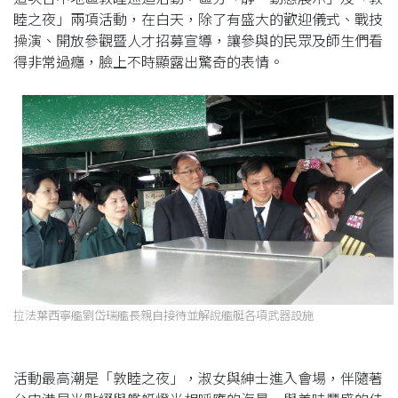
睦之夜」兩項活動，在白天，除了有盛大的歡迎儀式、戰技
操演、開放參觀暨人才招募宣導，讓參與的民眾及師生們看
得非常過癮，臉上不時顯露出驚奇的表情。
拉法葉西寧艦劉岱瑞艦長親自接待並解說艦艇各項武器設施
活動最高潮是「敦睦之夜」，淑女與紳士進入會場，伴隨著