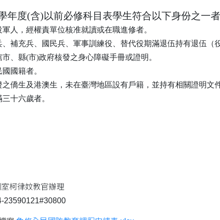
3學年度(含)以前必修科目表學生符合以下身份之
現役軍人，經權責單位核准就讀或在職進修者。
常備兵、補充兵、國民兵、軍事訓練役、替代役期滿退伍持有退伍
直轄市、縣(市)政府核發之身心障礙手冊或證明。
華民國國籍者。
居留證之僑生及港澳生，未在臺灣地區設有戶籍，並持有相關證明文
屆滿三十六歲者。
訓室柯律妏教官辦理
3590121#30800